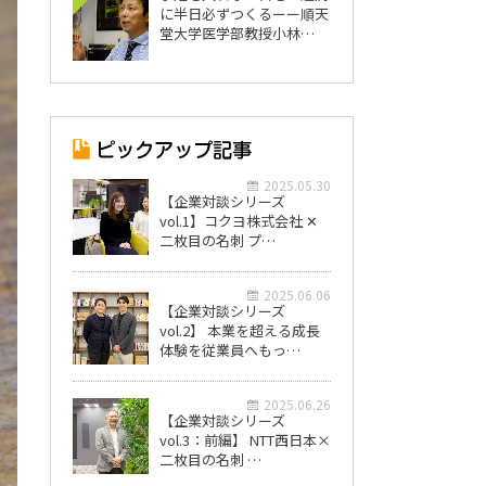
に半日必ずつくるーー順天
堂大学医学部教授小林…
2025.05.30
【企業対談シリーズ
vol.1】コクヨ株式会社 ✕
二枚目の名刺 プ…
2025.06.06
【企業対談シリーズ
vol.2】 本業を超える成長
体験を従業員へもっ…
2025.06.26
【企業対談シリーズ
vol.3：前編】 NTT西日本×
二枚目の名刺 …