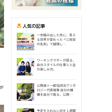
1
一歩踏み出した先に、見え
る世界が変わった――「二枚目
の名刺」で越境し…
2
ワーキングマザーが語る、
自分スタイルの仕事と人生
の楽しみ方。
メ
3
公務員×一般社団法アソボ
が
ロジー代表理事 自分の機
嫌を自分で取る、公務…
4
予定を入れない日を１週間