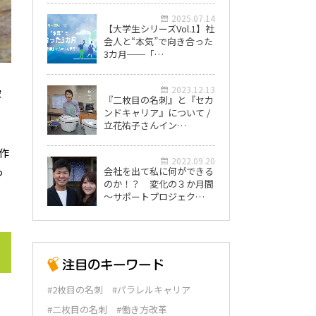
2025.07.14
【大学生シリーズVol.1】社
会人と“本気”で向き合った
3カ月──「…
2023.12.13
家
『二枚目の名刺』と『セカ
ンドキャリア』について /
立花祐子さんイン…
作
2022.09.20
っ
会社を出て私に何ができる
のか！？ 変化の３か月間
～サポートプロジェク…
#2枚目の名刺
#パラレルキャリア
#二枚目の名刺
#働き方改革