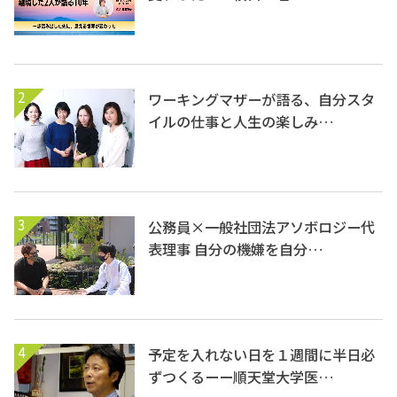
2
ワーキングマザーが語る、自分スタ
イルの仕事と人生の楽しみ…
3
公務員×一般社団法アソボロジー代
表理事 自分の機嫌を自分…
4
予定を入れない日を１週間に半日必
ずつくるーー順天堂大学医…