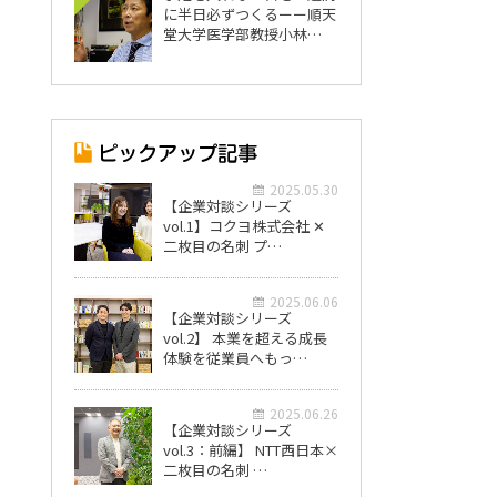
に半日必ずつくるーー順天
堂大学医学部教授小林…
2025.05.30
【企業対談シリーズ
vol.1】コクヨ株式会社 ✕
二枚目の名刺 プ…
2025.06.06
【企業対談シリーズ
vol.2】 本業を超える成長
体験を従業員へもっ…
2025.06.26
【企業対談シリーズ
vol.3：前編】 NTT西日本×
二枚目の名刺 …