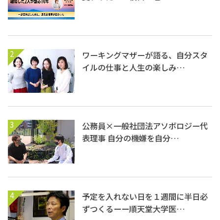
2
ワーキングマザーが語る、自分スタ
イルの仕事と人生の楽しみ…
3
公務員×一般社団法アソボロジー代
表理事 自分の機嫌を自分…
4
予定を入れない日を１週間に半日必
ずつくるーー順天堂大学医…