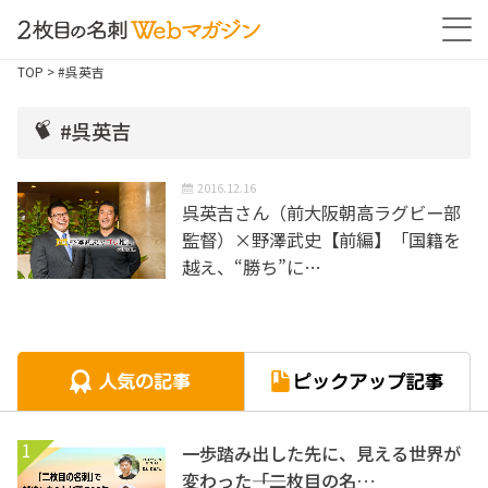
TOP
> #呉英吉
#呉英吉
2016.12.16
呉英吉さん（前大阪朝高ラグビー部
監督）×野澤武史【前編】「国籍を
越え、“勝ち”に…
1
一歩踏み出した先に、見える世界が
変わった――「二枚目の名…