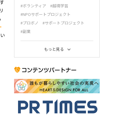
す
#ボランティア
#越境学習
リ
#NPOサポートプロジェクト
も
#プロボノ
#サポートプロジェクト
ー
#副業
てい
もっと見る