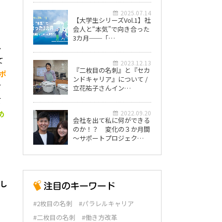
2025.07.14
【大学生シリーズVol.1】社
会人と“本気”で向き合った
3カ月──「…
ん
て
2023.12.13
『二枚目の名刺』と『セカ
ポ
ンドキャリア』について /
て
立花祐子さんイン…
て
め
2022.09.20
会社を出て私に何ができる
のか！？ 変化の３か月間
～サポートプロジェク…
し
#2枚目の名刺
#パラレルキャリア
#二枚目の名刺
#働き方改革