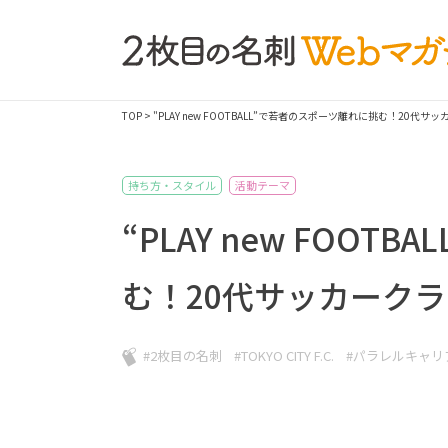
TOP
> "PLAY new FOOTBALL”で若者のスポーツ離れに挑む！20
持ち方・スタイル
活動テーマ
“PLAY new FOO
む！20代サッカーク
#2枚目の名刺
#TOKYO CITY F.C.
#パラレルキャリ