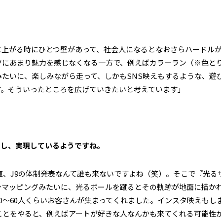
に上がる時にひとつ壁があって、社会人になるとなおさらハードル
ツにあまり魅力を感じなくなる一方で、例えばカラーラン（※色と
たいに、楽しみながら走って、しかもSNS映えもするような、遊
す。そういったところを広げていきたいと考えています」
画し、実現しているようですね。
直、J9の体制発表なんて誰も来ないですよね（笑）。そこで『光る
ンマッピングみたいに、光るボールを蹴るとその軌跡が地面に描か
0～60人くらいお客さんが集まってくれました。インスタ映えもし
ことをやると、例えばアートが好きな人なんかも来てくれる可能性