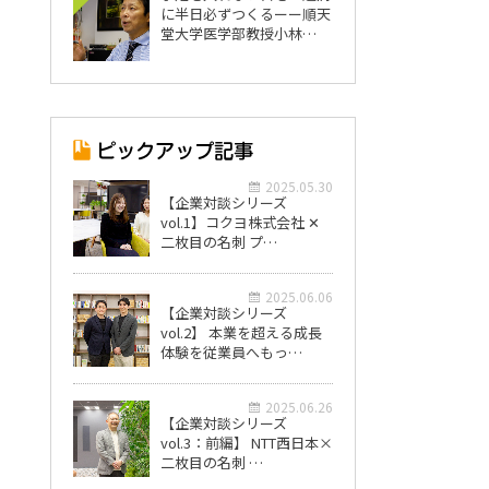
に半日必ずつくるーー順天
堂大学医学部教授小林…
2025.05.30
【企業対談シリーズ
vol.1】コクヨ株式会社 ✕
二枚目の名刺 プ…
2025.06.06
【企業対談シリーズ
vol.2】 本業を超える成長
体験を従業員へもっ…
2025.06.26
【企業対談シリーズ
vol.3：前編】 NTT西日本×
二枚目の名刺 …