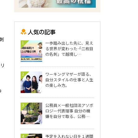
名刺
1
一歩踏み出した先に、見え
る世界が変わった――「二枚目
の名刺」で越境し…
Jリ
2
ワーキングマザーが語る、
自分スタイルの仕事と人生
の楽しみ方。
ラ
3
公務員×一般社団法アソボ
ロジー代表理事 自分の機
嫌を自分で取る、公務…
4
予定を入れない日を１週間