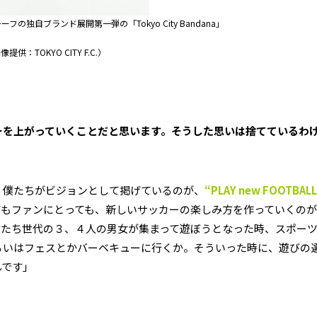
独自ブランド展開第一弾の「Tokyo City Bandana」
像提供：TOKYO CITY F.C.）
ーを上がっていくことだと思います。そうした思いは捨てているわ
、僕たちがビジョンとして掲げているのが、
“PLAY new FOOTBALL
てもファンにとっても、新しいサッカーの楽しみ方を作っていくの
僕たち世代の３、４人の男女が集まって遊ぼうとなった時、スポー
るいはフェスとかバーベキューに行くか。そういった時に、遊びの
んです」