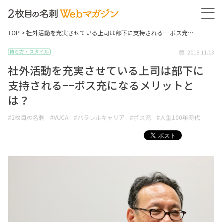
TOP
> 社外活動を充実させている上司は部下に支持される−−ボス充…
2018.11.13
持ち方・スタイル
社外活動を充実させている上司は部下に
支持される−−ボス充になるメリットと
は？
#2枚目の名刺
#VUCA
#パラレルキャリア
#ボス充
#人生100年時代