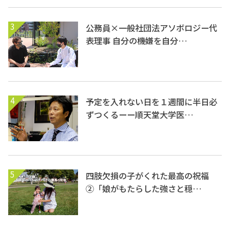
3
公務員×一般社団法アソボロジー代
表理事 自分の機嫌を自分…
4
予定を入れない日を１週間に半日必
ずつくるーー順天堂大学医…
5
四肢欠損の子がくれた最高の祝福
②「娘がもたらした強さと穏…