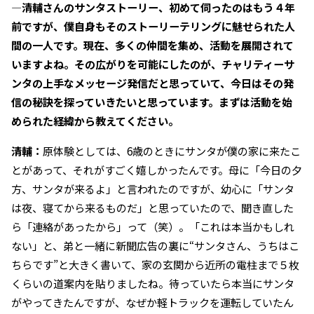
―清輔さんのサンタストーリー、初めて伺ったのはもう４年
前ですが、僕自身もそのストーリーテリングに魅せられた人
間の一人です。現在、多くの仲間を集め、活動を展開されて
いますよね。その広がりを可能にしたのが、チャリティーサ
ンタの上手なメッセージ発信だと思っていて、今日はその発
信の秘訣を探っていきたいと思っています。まずは活動を始
められた経緯から教えてください。
清輔：
原体験としては、6歳のときにサンタが僕の家に来たこ
とがあって、それがすごく嬉しかったんです。母に「今日の夕
方、サンタが来るよ」と言われたのですが、幼心に「サンタ
は夜、寝てから来るものだ」と思っていたので、聞き直した
ら「連絡があったから」って（笑）。「これは本当かもしれ
ない」と、弟と一緒に新聞広告の裏に“サンタさん、うちはこ
ちらです”と大きく書いて、家の玄関から近所の電柱まで５枚
くらいの道案内を貼りましたね。待っていたら本当にサンタ
がやってきたんですが、なぜか軽トラックを運転していたん