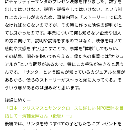
にチャリティーサンタのプレゼン映像を作りました。数字を
出してはいけない、説明・説得をしてはいけない、という制
作上のルールがあるため、事業内容を「ストーリー」で伝え
なければならないのですが、その時に作った映像の評判がと
ても良かったのです。事業について何も知らない企業や個人
の方に向けて、説明や説得をするのではなく、映像を用いて
感動や共感を呼び起こすことで、事業を“体験”してもらい、
その結果、関心を抱いてもらえる。僕たちの事業には“カジュ
アルさ”という武器があるので、特にこの手法が生きると思う
んです。「サンタ」という誰もが知っているカジュアルな扉が
あるから、僕らのストーリーがス〜ッと頭に入ってくる。そ
ういう扉があるのは強みだと思います。
後編に続くー
「日本一クリスマスとサンタクロースに詳しい NPO団体を目
指して―清輔夏輝さん（後編）—」
後編では、サンタを待つすべての子どもたちにプレゼントを