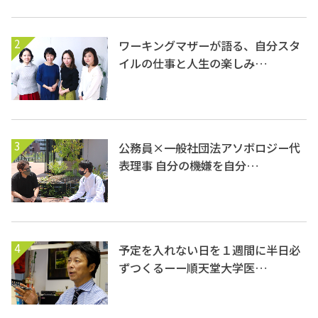
2
ワーキングマザーが語る、自分スタ
イルの仕事と人生の楽しみ…
3
公務員×一般社団法アソボロジー代
表理事 自分の機嫌を自分…
4
予定を入れない日を１週間に半日必
ずつくるーー順天堂大学医…