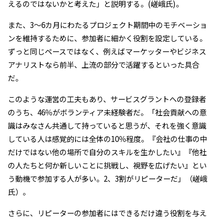
えるのではないかと考えた」と説明する。(嵯峨氏)。
また、3〜6カ月にわたるプロジェクト期間中のモチベーショ
ンを維持するために、参加者に細かく役割を設定している。
ずっと同じペースではなく、例えばマーケッターやビジネス
アナリストなら前半、上流の部分で活躍するといった具合
だ。
このような運営の工夫もあり、サービスグラントへの登録者
のうち、46％がボランティア未経験者だ。「社会貢献への意
識はみなさん共通して持っていると思うが、それを強く意識
している人は感覚的には全体の10％程度。『会社の仕事の中
だけではない他の場所で自分のスキルを生かしたい』『他社
の人たちと何か新しいことに挑戦し、視野を広げたい』とい
う動機で参加する人が多い。2、3割がリピーターだ」（嵯峨
氏）。
さらに、リピーターの参加者にはできるだけ違う役割を与え