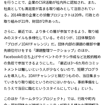
を行うことで、企業のCSR活動が社内外に認知され、また、
社員としても満足度が高まる取り組みとして注目されてい
る。2014年度の企業との協働プロジェクトは20件。行政との
取り組みが21件、財団が2件あった。
さらに、最近では、より多くの層が参加できるよう、取り組
みのスタイルも多様化している。その1つが、1日体験型の
「プロボノ1DAYチャレンジ」だ。団体内部の課題の棚卸や優
先順位付けをする「課題整理ワークショップ」のほか、
Facebookの立ち上げやイベントのチラシ作成など比較的軽め
の負担で参加できるようにした。「最近は3〜6カ月のコミッ
トメントは難しいという人が少なくないので、短期プログラ
ムを導入した。1DAYチャレンジと銘打つものの、当日集まっ
ていきなり取り組むというわけにはいかない。事前準備をし
たうえで当日に臨むというスタイルにしている」という。
このほか「ホームタウンプロジェクト」では、行政や町内
会・福祉団体など地域コミュニティが抱える様々な課題解決