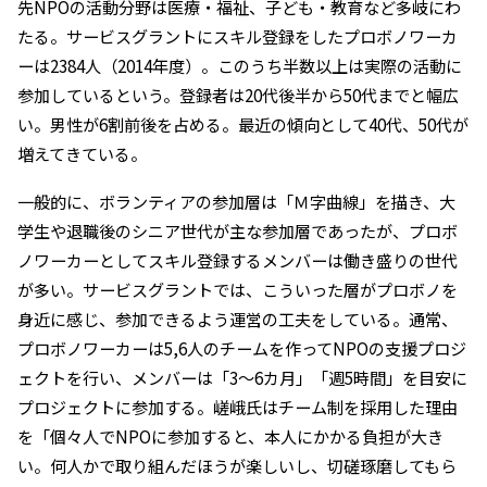
先NPOの活動分野は医療・福祉、子ども・教育など多岐にわ
たる。サービスグラントにスキル登録をしたプロボノワーカ
ーは2384人（2014年度）。このうち半数以上は実際の活動に
参加しているという。登録者は20代後半から50代までと幅広
い。男性が6割前後を占める。最近の傾向として40代、50代が
増えてきている。
一般的に、ボランティアの参加層は「Ｍ字曲線」を描き、大
学生や退職後のシニア世代が主な参加層であったが、プロボ
ノワーカーとしてスキル登録するメンバーは働き盛りの世代
が多い。サービスグラントでは、こういった層がプロボノを
身近に感じ、参加できるよう運営の工夫をしている。通常、
プロボノワーカーは5,6人のチームを作ってNPOの支援プロジ
ェクトを行い、メンバーは「3〜6カ月」「週5時間」を目安に
プロジェクトに参加する。嵯峨氏はチーム制を採用した理由
を「個々人でNPOに参加すると、本人にかかる負担が大き
い。何人かで取り組んだほうが楽しいし、切磋琢磨してもら