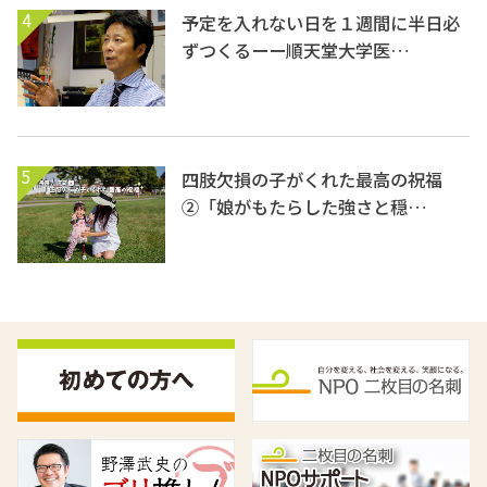
4
予定を入れない日を１週間に半日必
ずつくるーー順天堂大学医…
5
四肢欠損の子がくれた最高の祝福
②「娘がもたらした強さと穏…