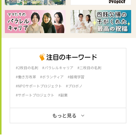
#2枚目の名刺
#パラレルキャリア
#二枚目の名刺
#働き方改革
#ボランティア
#越境学習
#NPOサポートプロジェクト
#プロボノ
#サポートプロジェクト
#副業
もっと見る