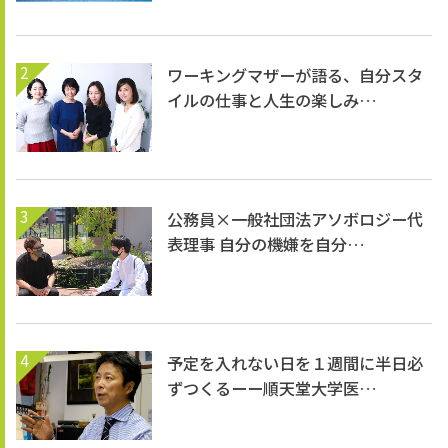
2
ワーキングマザーが語る、自分スタ
イルの仕事と人生の楽しみ…
3
公務員×一般社団法アソボロジー代
表理事 自分の機嫌を自分…
4
予定を入れない日を１週間に半日必
ずつくるーー順天堂大学医…