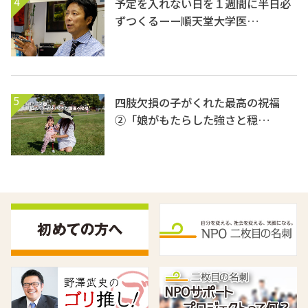
4
予定を入れない日を１週間に半日必
ずつくるーー順天堂大学医…
5
四肢欠損の子がくれた最高の祝福
②「娘がもたらした強さと穏…