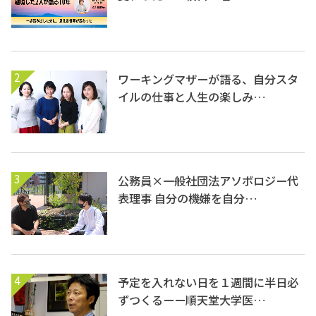
2
ワーキングマザーが語る、自分スタ
イルの仕事と人生の楽しみ…
3
公務員×一般社団法アソボロジー代
表理事 自分の機嫌を自分…
4
予定を入れない日を１週間に半日必
ずつくるーー順天堂大学医…