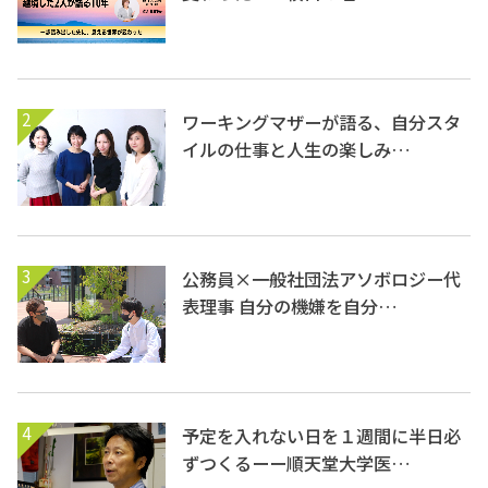
2
ワーキングマザーが語る、自分スタ
イルの仕事と人生の楽しみ…
3
公務員×一般社団法アソボロジー代
表理事 自分の機嫌を自分…
4
予定を入れない日を１週間に半日必
ずつくるーー順天堂大学医…