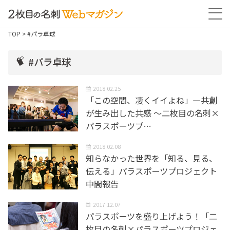
TOP
> #パラ卓球
#パラ卓球
2018.02.25
「この空間、凄くイイよね」―共創
が生み出した共感 〜二枚目の名刺×
パラスポーツプ…
2018.02.08
知らなかった世界を「知る、見る、
伝える」パラスポーツプロジェクト
中間報告
2017.12.07
パラスポーツを盛り上げよう！「二
枚目の名刺×パラスポーツプロジェ