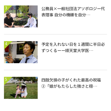
3
公務員×一般社団法アソボロジー代
表理事 自分の機嫌を自分…
4
予定を入れない日を１週間に半日必
ずつくるーー順天堂大学医…
5
四肢欠損の子がくれた最高の祝福
②「娘がもたらした強さと穏…