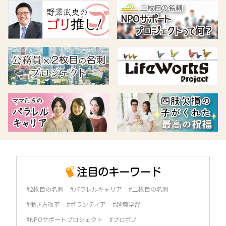
#2枚目の名刺
#パラレルキャリア
#二枚目の名刺
#働き方改革
#ボランティア
#越境学習
#NPOサポートプロジェクト
#プロボノ