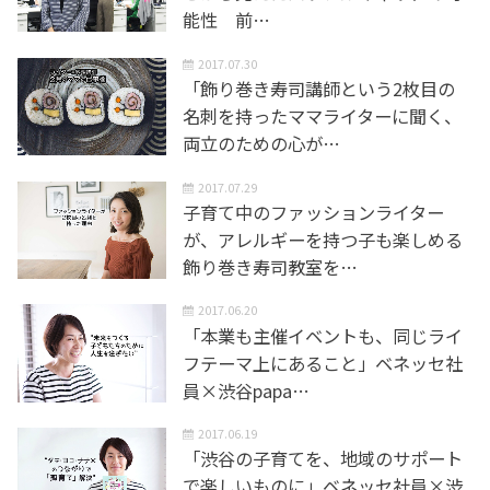
能性 前…
2017.07.30
「飾り巻き寿司講師という2枚目の
名刺を持ったママライターに聞く、
両立のための心が…
2017.07.29
子育て中のファッションライター
が、アレルギーを持つ子も楽しめる
飾り巻き寿司教室を…
2017.06.20
「本業も主催イベントも、同じライ
フテーマ上にあること」ベネッセ社
員×渋谷papa…
2017.06.19
「渋谷の子育てを、地域のサポート
で楽しいものに」ベネッセ社員×渋