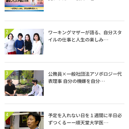
2
ワーキングマザーが語る、自分スタ
イルの仕事と人生の楽しみ…
3
公務員×一般社団法アソボロジー代
表理事 自分の機嫌を自分…
4
予定を入れない日を１週間に半日必
ずつくるーー順天堂大学医…