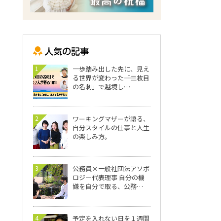
1
一歩踏み出した先に、見え
る世界が変わった――「二枚目
の名刺」で越境し…
2
ワーキングマザーが語る、
自分スタイルの仕事と人生
の楽しみ方。
3
公務員×一般社団法アソボ
ロジー代表理事 自分の機
嫌を自分で取る、公務…
4
予定を入れない日を１週間