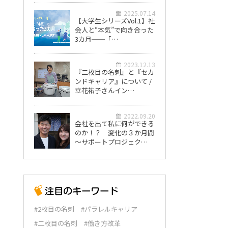
2025.07.14
【大学生シリーズVol.1】社
会人と“本気”で向き合った
3カ月──「…
2023.12.13
『二枚目の名刺』と『セカ
ンドキャリア』について /
立花祐子さんイン…
2022.09.20
会社を出て私に何ができる
のか！？ 変化の３か月間
～サポートプロジェク…
#2枚目の名刺
#パラレルキャリア
#二枚目の名刺
#働き方改革