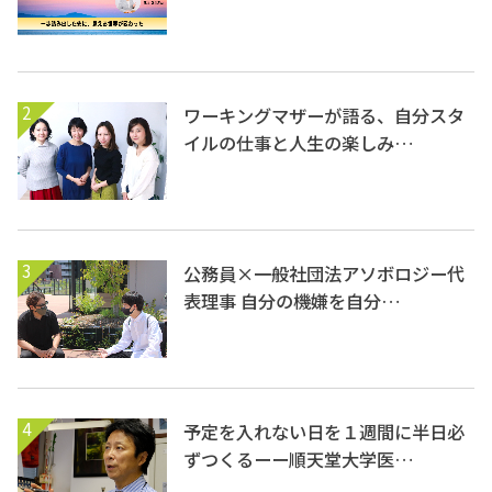
2
ワーキングマザーが語る、自分スタ
イルの仕事と人生の楽しみ…
3
公務員×一般社団法アソボロジー代
表理事 自分の機嫌を自分…
4
予定を入れない日を１週間に半日必
ずつくるーー順天堂大学医…