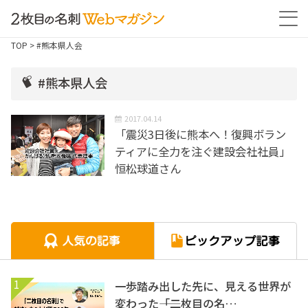
TOP
> #熊本県人会
#熊本県人会
2017.04.14
「震災3日後に熊本へ！復興ボラン
ティアに全力を注ぐ建設会社社員」
恒松球道さん
1
一歩踏み出した先に、見える世界が
変わった――「二枚目の名…