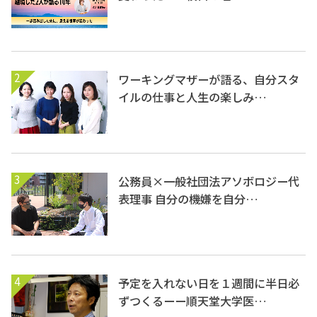
2
ワーキングマザーが語る、自分スタ
イルの仕事と人生の楽しみ…
3
公務員×一般社団法アソボロジー代
表理事 自分の機嫌を自分…
4
予定を入れない日を１週間に半日必
ずつくるーー順天堂大学医…