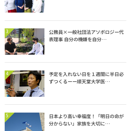
3
公務員×一般社団法アソボロジー代
表理事 自分の機嫌を自分…
4
予定を入れない日を１週間に半日必
ずつくるーー順天堂大学医…
5
日本より高い幸福度！「明日の命が
分からない」家族を大切に…