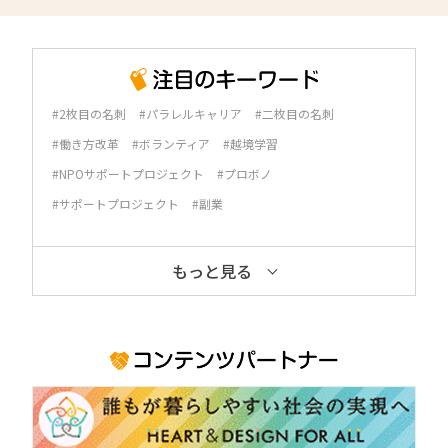
#2枚目の名刺
#パラレルキャリア
#二枚目の名刺
#働き方改革
#ボランティア
#越境学習
#NPOサポートプロジェクト
#プロボノ
#サポートプロジェクト
#副業
もっと見る