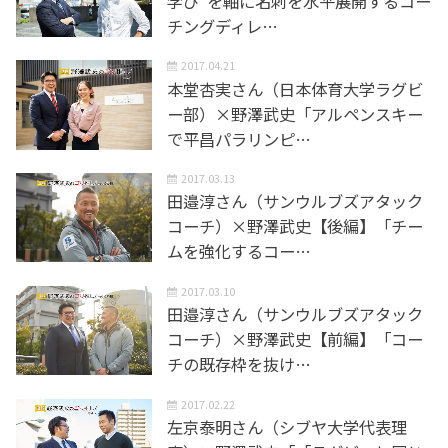
学び”を軸に名刺を水平展開するコー
チングディレ…
2017.04.21
本堂杏実さん（日本体育大学ラグビ
ー部）×野澤武史「アルペンスキー
で平昌パラリンピ…
2017.03.13
田邉淳さん（サンウルブズアタック
コーチ）×野澤武史【後編】「チー
ムを強化するコー…
2017.03.10
田邉淳さん（サンウルブズアタック
コーチ）×野澤武史【前編】「コー
チの既存枠を抜け…
2017.02.22
左京泰明さん（シブヤ大学代表理