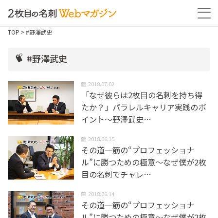
TOP
> #野澤武史
#野澤武史
2018.07.02
「なぜ彼らは2枚目の名刺を持ち得
たか？」パラレルキャリア実践のポ
イント～野澤武史…
2018.06.15
その道一筋の“プロフェッショナ
ル”に勝つための極意～なぜ僕が2枚
目の名刺でチャレ…
2018.06.14
その道一筋の“プロフェッショナ
ル”に勝つための極意～なぜ僕が2枚