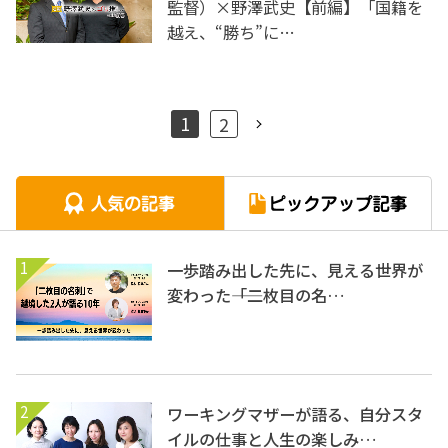
監督）×野澤武史【前編】「国籍を
越え、“勝ち”に…
1
2
1
一歩踏み出した先に、見える世界が
変わった――「二枚目の名…
2
ワーキングマザーが語る、自分スタ
イルの仕事と人生の楽しみ…