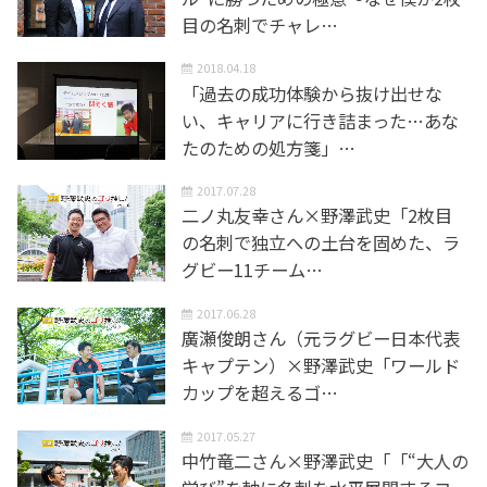
目の名刺でチャレ…
2018.04.18
「過去の成功体験から抜け出せな
い、キャリアに行き詰まった…あな
たのための処方箋」…
2017.07.28
二ノ丸友幸さん×野澤武史「2枚目
の名刺で独立への土台を固めた、ラ
グビー11チーム…
2017.06.28
廣瀬俊朗さん（元ラグビー日本代表
キャプテン）×野澤武史「ワールド
カップを超えるゴ…
2017.05.27
中竹竜二さん×野澤武史「「“大人の