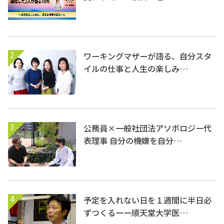
2
ワーキングマザーが語る、自分スタ
イルの仕事と人生の楽しみ…
3
公務員×一般社団法アソボロジー代
表理事 自分の機嫌を自分…
4
予定を入れない日を１週間に半日必
ずつくるーー順天堂大学医…