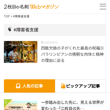
TOP
> #障害者支援
#障害者支援
2019.04.01
四肢欠損の子がくれた最高の祝福⑤
パラリンピアンの強靭な肉体と精神
の理由に迫る
1
一歩踏み出した先に、見える世界が
変わった――「二枚目の名…