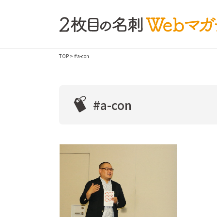
TOP
> #a-con
#a-con