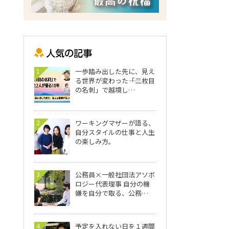
1
一歩踏み出した先に、見え
る世界が変わった――「二枚目
の名刺」で越境し…
2
ワーキングマザーが語る、
自分スタイルの仕事と人生
の楽しみ方。
3
公務員×一般社団法アソボ
ロジー代表理事 自分の機
嫌を自分で取る、公務…
4
予定を入れない日を１週間