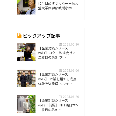
に半日必ずつくるーー順天
堂大学医学部教授小林…
2025.05.30
【企業対談シリーズ
vol.1】コクヨ株式会社 ✕
二枚目の名刺 プ…
2025.06.06
【企業対談シリーズ
vol.2】 本業を超える成長
体験を従業員へもっ…
2025.06.26
【企業対談シリーズ
vol.3：前編】 NTT西日本×
二枚目の名刺 …