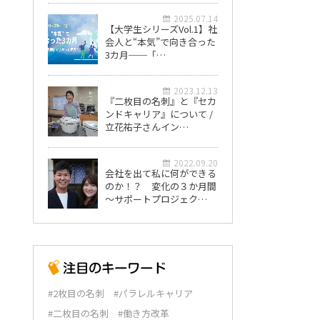
2025.07.14
【大学生シリーズVol.1】社
会人と“本気”で向き合った
3カ月──「…
2023.12.13
『二枚目の名刺』と『セカ
ンドキャリア』について /
立花祐子さんイン…
2022.09.20
会社を出て私に何ができる
のか！？ 変化の３か月間
～サポートプロジェク…
#2枚目の名刺
#パラレルキャリア
#二枚目の名刺
#働き方改革