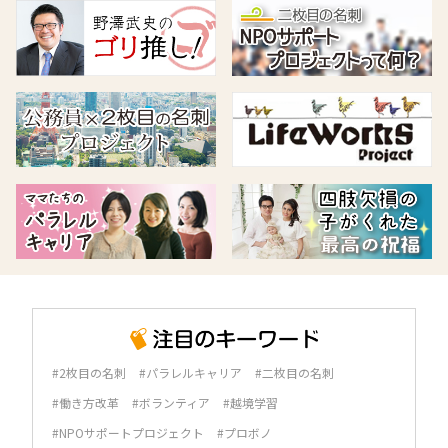
#2枚目の名刺
#パラレルキャリア
#二枚目の名刺
#働き方改革
#ボランティア
#越境学習
#NPOサポートプロジェクト
#プロボノ