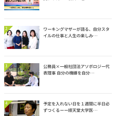
2
ワーキングマザーが語る、自分スタ
イルの仕事と人生の楽しみ…
3
公務員×一般社団法アソボロジー代
表理事 自分の機嫌を自分…
4
予定を入れない日を１週間に半日必
ずつくるーー順天堂大学医…