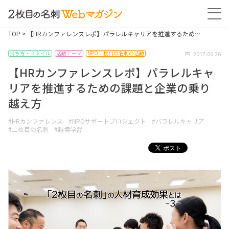
TOP
> 【HRカンファレンスレポ】パラレルキャリアを推進するため…
2017.06.26
持ち方・スタイル
活動テーマ
NPO二枚目の名刺の活動
【HRカンファレンスレポ】パラレルキャ
リアを推進するための課題と企業の乗り
越え方
#HRカンファレンス
#NPOサポートプロジェクト
#パラレルキャリア
#二枚目の名刺
#越境学習