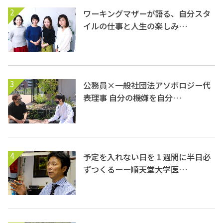
2
ワーキングマザーが語る、自分スタ
イルの仕事と人生の楽しみ…
3
公務員×一般社団法アソボロジー代
表理事 自分の機嫌を自分…
4
予定を入れない日を１週間に半日必
ずつくるーー順天堂大学医…