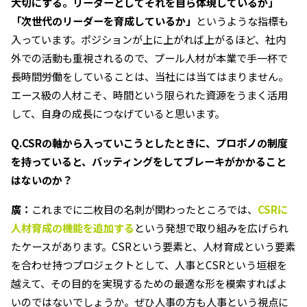
大切にする。リーダーとしてそれを自ら体現しているか」
「次世代のリーダーを育成しているか」
というような指標も
入っています。ポジションが上に上がれば上がるほど、社内
外での活動も重視されるので、プール人材が本業で手一杯で
長時間労働をしていることは、当社には当てはまりません。
エース級の人材こそ、時間という限られた資源をうまく活用
して、自身の成長につなげていると思います。
Q.CSRの軸から入っていこうとしたときに、プロボノの制度
を持っていると、バッティングをしてブレーキがかかること
はないのか？
廣：
これまでに二枚目の名刺が関わったところでは、
CSRに
人材育成の機能を追加する
という発想で取り組みを広げられ
たケースがあります。CSRという要素と、人材育成という要素
を合わせ持つプロジェクトとして、人事とCSRという垣根を
越えて、その目的を実現するための最適な形を模索すればよ
いのではないでしょうか。ぜひ人事の方も人事という視点に