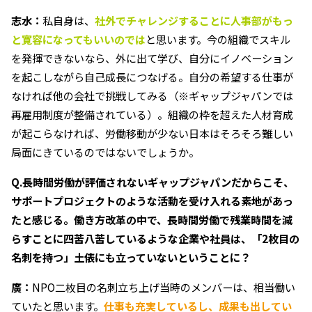
志水：
私自身は、
社外でチャレンジすることに人事部がもっ
と寛容になってもいいのでは
と思います。今の組織でスキル
を発揮できないなら、外に出て学び、自分にイノベーション
を起こしながら自己成長につなげる。自分の希望する仕事が
なければ他の会社で挑戦してみる（※ギャップジャパンでは
再雇用制度が整備されている）。組織の枠を超えた人材育成
が起こらなければ、労働移動が少ない日本はそろそろ難しい
局面にきているのではないでしょうか。
Q.長時間労働が評価されないギャップジャパンだからこそ、
サポートプロジェクトのような活動を受け入れる素地があっ
たと感じる。働き方改革の中で、長時間労働で残業時間を減
らすことに四苦八苦しているような企業や社員は、「2枚目の
名刺を持つ」土俵にも立っていないということに？
廣：
NPO二枚目の名刺立ち上げ当時のメンバーは、相当働い
ていたと思います。
仕事も充実しているし、成果も出してい