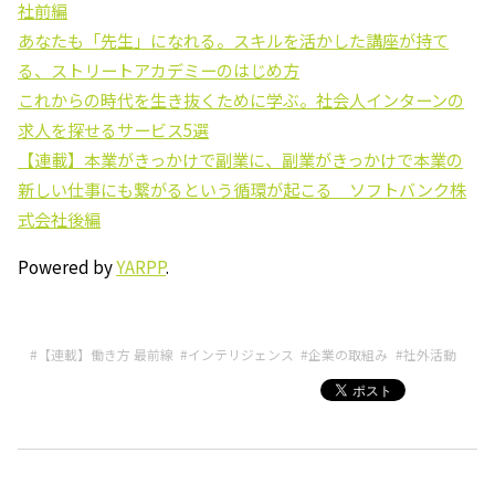
社前編
あなたも「先生」になれる。スキルを活かした講座が持て
る、ストリートアカデミーのはじめ方
これからの時代を生き抜くために学ぶ。社会人インターンの
求人を探せるサービス5選
【連載】本業がきっかけで副業に、副業がきっかけで本業の
新しい仕事にも繋がるという循環が起こる ソフトバンク株
式会社後編
Powered by
YARPP
.
#【連載】働き方 最前線
#インテリジェンス
#企業の取組み
#社外活動