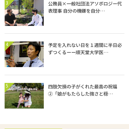
3
公務員×一般社団法アソボロジー代
表理事 自分の機嫌を自分…
4
予定を入れない日を１週間に半日必
ずつくるーー順天堂大学医…
5
四肢欠損の子がくれた最高の祝福
②「娘がもたらした強さと穏…