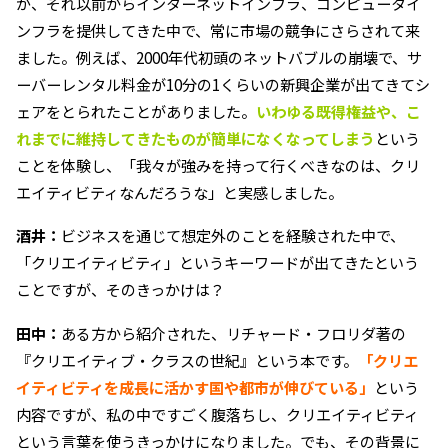
が、それ以前からインターネットインフラ、コンピュータイ
ンフラを提供してきた中で、常に市場の競争にさらされて来
ました。例えば、2000年代初頭のネットバブルの崩壊で、サ
ーバーレンタル料金が10分の1くらいの新興企業が出てきてシ
ェアをとられたことがありました。
いわゆる既得権益や、こ
れまでに維持してきたものが簡単になくなってしまう
という
ことを体験し、「我々が強みを持って行くべきなのは、クリ
エイティビティなんだろうな」と実感しました。
酒井：
ビジネスを通じて想定外のことを経験された中で、
「クリエイティビティ」というキーワードが出てきたという
ことですが、そのきっかけは？
田中：
ある方から紹介された、リチャード・フロリダ著の
『クリエイティブ・クラスの世紀』という本です。
「クリエ
イティビティを成長に活かす国や都市が伸びている」
という
内容ですが、私の中ですごく腹落ちし、クリエイティビティ
という言葉を使うきっかけになりました。でも、その背景に