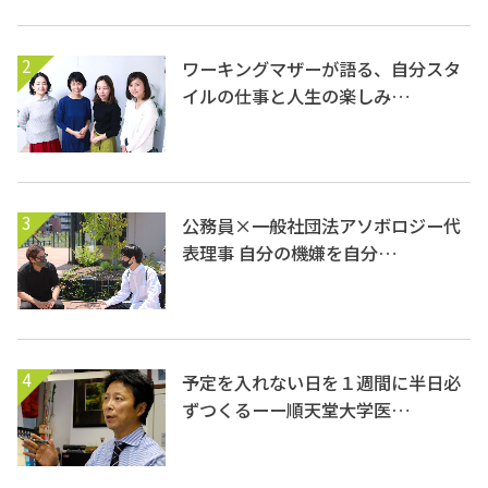
2
ワーキングマザーが語る、自分スタ
イルの仕事と人生の楽しみ…
3
公務員×一般社団法アソボロジー代
表理事 自分の機嫌を自分…
4
予定を入れない日を１週間に半日必
ずつくるーー順天堂大学医…