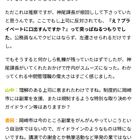
ただこれは推察ですが、神尾課長が根回しして下さっていた
と思うんです。ここでもし上司に反対されても、
『え？プラ
イベートに口出すんですか？』って突っぱねるつもりでし
た
。公務員なんでクビにはならず、左遷させられるだけです
し。
でもそうすると何かしら軋轢が残っていたはずでしたが、神
尾課長がいてくれたおかげで庁内がスムーズになった。わか
ってくれる中間管理職の偉大さはすごく感じました。
山中：
理解のある上司に恵まれたわけですね。制度的に岡崎
市には副業を支援、または規制するような特別な取り決めや
ガイドライン等はありますか？
晝田：
岡崎市は今のところ副業をがんがんやっていこうとい
う自治体ではないので、ガイドラインのようなものは特にな
いですね。講演での謝金とか執筆活動など単発の業ではない