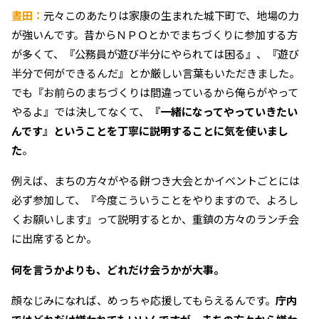
晝田：
元々このあたりは家康の生まれた城下町で、地場の力
が強いんです。昔からＮＰＯとかでまちづくりに参加する方
が多くて、『公務員が遊び半分にやられては困る』、『遊び
半分で何ができるんだ』とか厳しい言葉もいただきました。
でも『お前らのまちづくりは間違っているから俺らがやって
やるよ』では決してなくて、
『一緒になってやっていきたい
んです』ということを丁寧に説明することに気を使いまし
た
。
例えば、まちの方々がやる餅つき大会とかイベントごとには
必ず参加して、『今度こういうことをやりますので、よろし
くお願いします』って説明するとか、重鎮の方々のランチ会
に出席するとか。
何を言うかよりも、どれだけ会うかが大事。
顔なじみになれば、めっちゃ応援してもらえるんです。
庁内
ではどれだけ嫌われてもいいんですが、まちの方々から嫌わ