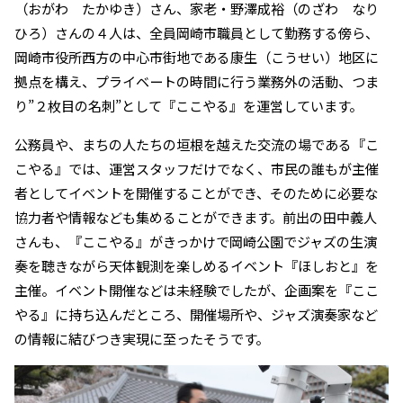
（おがわ たかゆき）さん、家老・野澤成裕（のざわ なり
ひろ）さんの４人は、全員岡崎市職員として勤務する傍ら、
岡崎市役所西方の中心市街地である康生（こうせい）地区に
拠点を構え、プライベートの時間に行う業務外の活動、つま
り”２枚目の名刺”として『ここやる』を運営しています。
公務員や、まちの人たちの垣根を越えた交流の場である『こ
こやる』では、運営スタッフだけでなく、市民の誰もが主催
者としてイベントを開催することができ、そのために必要な
協力者や情報なども集めることができます。前出の田中義人
さんも、『ここやる』がきっかけで岡崎公園でジャズの生演
奏を聴きながら天体観測を楽しめるイベント『ほしおと』を
主催。イベント開催などは未経験でしたが、企画案を『ここ
やる』に持ち込んだところ、開催場所や、ジャズ演奏家など
の情報に結びつき実現に至ったそうです。