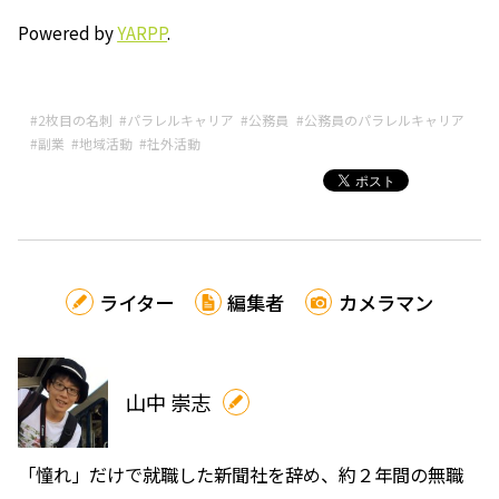
Powered by
YARPP
.
#2枚目の名刺
#パラレルキャリア
#公務員
#公務員のパラレルキャリア
#副業
#地域活動
#社外活動
ライター
編集者
カメラマン
山中 崇志
「憧れ」だけで就職した新聞社を辞め、約２年間の無職