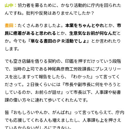
山中：
協力者を募るために、かなり活動的に庁内を回られた
んですね。批判や反発はありませんでしたか？
晝田：
たくさんありましたよ。
本業をちゃんとやれ
とか、
市
民に癒着があると思われる
とか、
生意気なお前が何なんだ
と
か。今でも
『単なる晝田のＰＲ活動でしょ』
とか言われたり
します。
でも空き店舗を借りる契約の、印鑑を押すだけっていう段階
で、当時の上司である神尾典彦商工労政課長にプレスリリー
スを出しますって報告をしたら、『わかった』って言ってく
ださって。２日後くらいには『市長や副市長に何をやろうと
しているのか、お前らが話せ』って市長以下、人事課や秘書
課の偉い方々に連れて歩いてくれたんです。
皆『おもしろいやんか、がんばれ』って言ってもらえて、庁内
でも応援してくれる人も増えましたし、人事課も上を押さえ
ているからないがしろにできない。