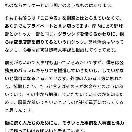
ものならオッケーという規定のようなものはあります。
そもそも僕らは
『ここやる』を副業とはとらえていなくて、
あくまでもプライベートと言い切ってます。
庁内にある野球
部とかサッカー部と同じ。
グラウンドを借りるかわりに、僕
らは空き店舗を借りてる
というロジック。営利活動はやって
ないし、必要な許可は随時人事課と相談してやってます。
前例がないので人事課も困っているみたいですが、
僕らは公
務員のパラレルキャリアを推進していきたいし、していかな
いと駄目になる
と考えています。外部の人の考え方に触れた
り、協働したり、もっと言えばその人がお金をどのように稼
いでいて、その中から納税していただいているのかを知るた
めに、職員が稼いでもいいというのが必ず重要になってくる
と思うんです。
後に続く人たちのためにも、そういった事例を人事課と協力
して作っていければいい
と考えています。