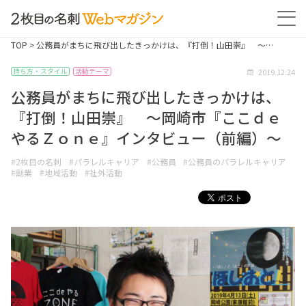
TOP
> 公務員がまちに飛び出したきっかけは、『打倒！山田崇』 ～…
2019.12.24
持ち方・スタイル
活動テーマ
公務員がまちに飛び出したきっかけは、
『打倒！山田崇』 ～岡崎市『ここｄｅ
やるＺｏｎｅ』インタビュー（前編）～
#2枚目の名刺
#パラレルキャリア
#公務員
#公務員のパラレルキャリア
#副業
#地域活動
#社外活動