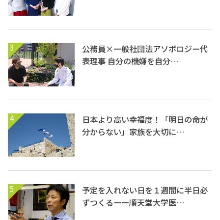
3
公務員×一般社団法アソボロジー代
表理事 自分の機嫌を自分…
4
日本より高い幸福度！「明日の命が
分からない」家族を大切に…
5
予定を入れない日を１週間に半日必
ずつくるーー順天堂大学医…