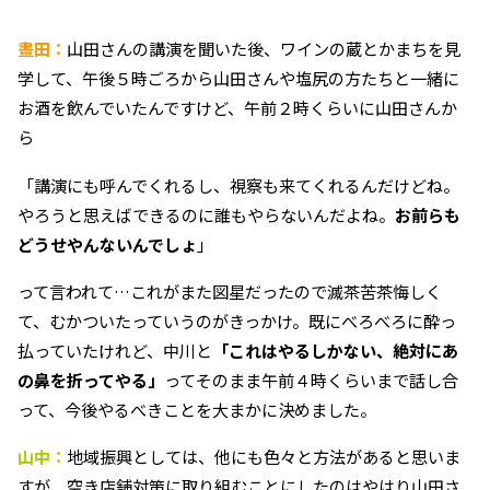
晝田：
山田さんの講演を聞いた後、ワインの蔵とかまちを見
学して、午後５時ごろから山田さんや塩尻の方たちと一緒に
お酒を飲んでいたんですけど、午前２時くらいに山田さんか
ら
「講演にも呼んでくれるし、視察も来てくれるんだけどね。
やろうと思えばできるのに誰もやらないんだよね。
お前らも
どうせやんないんでしょ
」
って言われて…これがまた図星だったので滅茶苦茶悔しく
て、むかついたっていうのがきっかけ。既にべろべろに酔っ
払っていたけれど、中川と
「これはやるしかない、絶対にあ
の鼻を折ってやる」
ってそのまま午前４時くらいまで話し合
って、今後やるべきことを大まかに決めました。
山中：
地域振興としては、他にも色々と方法があると思いま
すが、空き店舗対策に取り組むことにしたのはやはり山田さ