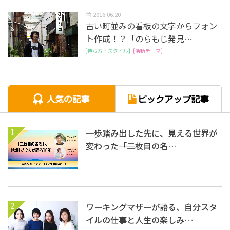
2016.06.20
古い町並みの看板の文字からフォン
ト作成！？「のらもじ発見…
持ち方・スタイル
活動テーマ
1
一歩踏み出した先に、見える世界が
変わった――「二枚目の名…
2
ワーキングマザーが語る、自分スタ
イルの仕事と人生の楽しみ…