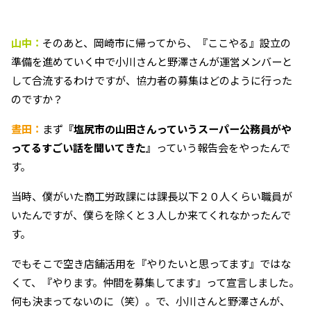
山中：
そのあと、岡崎市に帰ってから、『ここやる』設立の
準備を進めていく中で小川さんと野澤さんが運営メンバーと
して合流するわけですが、協力者の募集はどのように行った
のですか？
晝田：
まず
『塩尻市の山田さんっていうスーパー公務員がや
ってるすごい話を聞いてきた』
っていう報告会をやったんで
す。
当時、僕がいた商工労政課には課長以下２０人くらい職員が
いたんですが、僕らを除くと３人しか来てくれなかったんで
す。
でもそこで空き店舗活用を『やりたいと思ってます』ではな
くて、『やります。仲間を募集してます』って宣言しました。
何も決まってないのに（笑）。で、小川さんと野澤さんが、