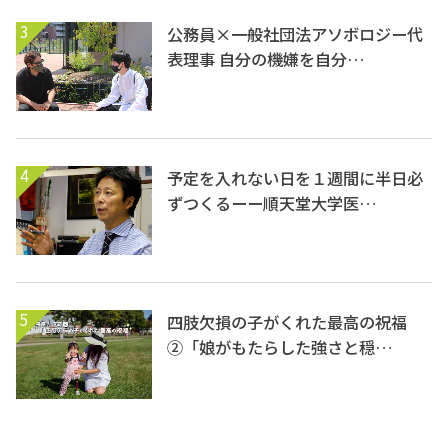
3
公務員×一般社団法アソボロジー代
表理事 自分の機嫌を自分…
4
予定を入れない日を１週間に半日必
ずつくるーー順天堂大学医…
5
四肢欠損の子がくれた最高の祝福
②「娘がもたらした強さと穏…