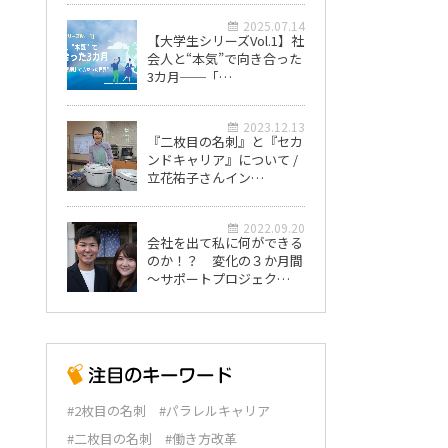
2025.07.14
【大学生シリーズVol.1】社
会人と“本気”で向き合った
3カ月──「…
2023.12.13
『二枚目の名刺』と『セカ
ンドキャリア』について /
立花祐子さんイン…
2022.09.20
会社を出て私に何ができる
のか！？ 変化の３か月間
～サポートプロジェク…
#2枚目の名刺
#パラレルキャリア
#二枚目の名刺
#働き方改革