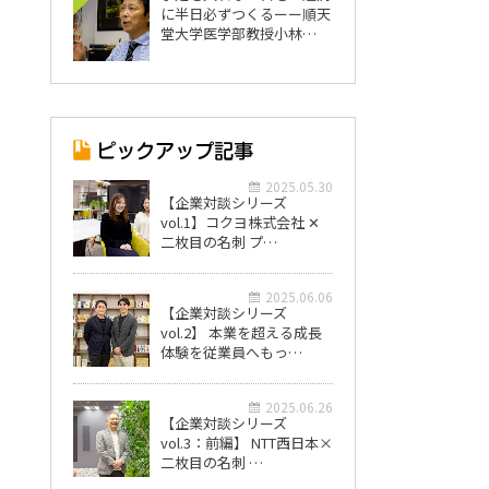
に半日必ずつくるーー順天
堂大学医学部教授小林…
2025.05.30
【企業対談シリーズ
vol.1】コクヨ株式会社 ✕
二枚目の名刺 プ…
2025.06.06
【企業対談シリーズ
vol.2】 本業を超える成長
体験を従業員へもっ…
2025.06.26
【企業対談シリーズ
vol.3：前編】 NTT西日本×
二枚目の名刺 …