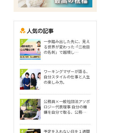
1
一歩踏み出した先に、見え
る世界が変わった――「二枚目
の名刺」で越境し…
2
ワーキングマザーが語る、
自分スタイルの仕事と人生
の楽しみ方。
3
公務員×一般社団法アソボ
ロジー代表理事 自分の機
嫌を自分で取る、公務…
4
予定を入れない日を１週間