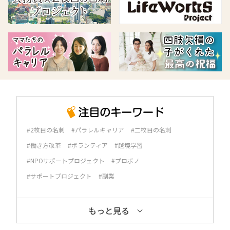
#2枚目の名刺
#パラレルキャリア
#二枚目の名刺
#働き方改革
#ボランティア
#越境学習
#NPOサポートプロジェクト
#プロボノ
#サポートプロジェクト
#副業
もっと見る