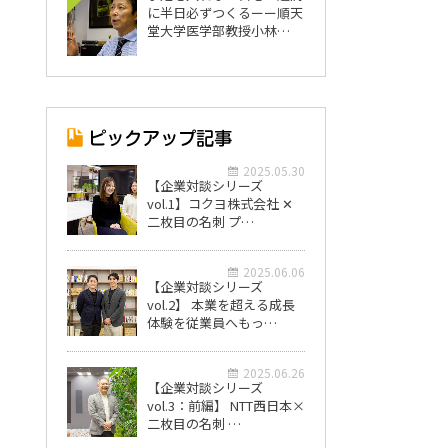
に半日必ずつくるーー順天
堂大学医学部教授小林…
2025.05.30
【企業対談シリーズ
vol.1】コクヨ株式会社 ✕
二枚目の名刺 プ…
2025.06.06
【企業対談シリーズ
vol.2】 本業を超える成長
体験を従業員へもっ…
2025.06.26
【企業対談シリーズ
vol.3：前編】 NTT西日本×
二枚目の名刺 …