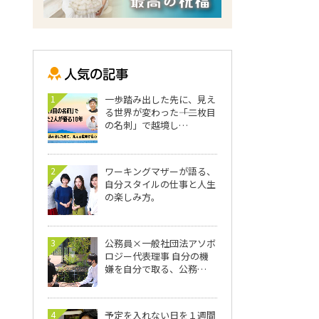
1
一歩踏み出した先に、見え
る世界が変わった――「二枚目
の名刺」で越境し…
2
ワーキングマザーが語る、
自分スタイルの仕事と人生
の楽しみ方。
3
公務員×一般社団法アソボ
ロジー代表理事 自分の機
嫌を自分で取る、公務…
4
予定を入れない日を１週間