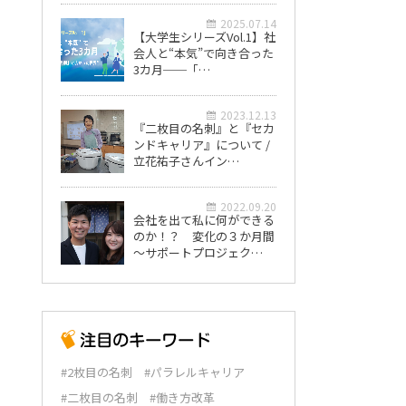
2025.07.14
【大学生シリーズVol.1】社
会人と“本気”で向き合った
3カ月──「…
2023.12.13
『二枚目の名刺』と『セカ
ンドキャリア』について /
立花祐子さんイン…
2022.09.20
会社を出て私に何ができる
のか！？ 変化の３か月間
～サポートプロジェク…
#2枚目の名刺
#パラレルキャリア
#二枚目の名刺
#働き方改革