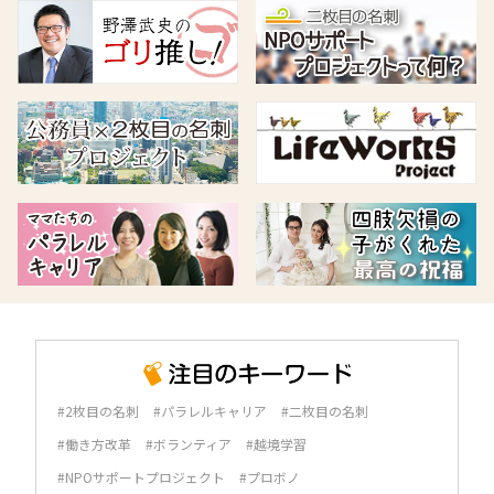
#2枚目の名刺
#パラレルキャリア
#二枚目の名刺
#働き方改革
#ボランティア
#越境学習
#NPOサポートプロジェクト
#プロボノ