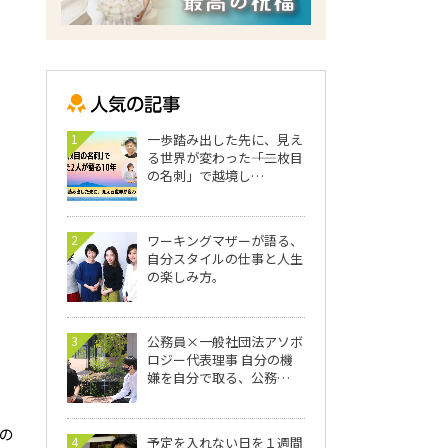
イ
1
一歩踏み出した先に、見え
る世界が変わった――「二枚目
の名刺」で越境し…
2
ワーキングマザーが語る、
自分スタイルの仕事と人生
の楽しみ方。
3
公務員×一般社団法アソボ
ロジー代表理事 自分の機
嫌を自分で取る、公務…
、
の
4
予定を入れない日を１週間