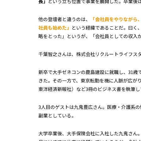
長」
という立ち位置で事業を展開した。卒業後
他の登壇者と違うのは、
「会社員をやりながら
社員も始めた」
という経緯であることだ。曰く
略をとった」というが、「会社員としての収入
千葉智之さんは、株式会社リクルートライフス
新卒で大手ゼネコンの鹿島建設に就職し、31歳
きた。その一方で、東京転勤を機に人脈が広がり
東洋経済新報社）など3冊のビジネス書を執筆し
3人目のゲストは九鬼豊広さん。医療・介護系
副業としている。
大学卒業後、大手保険会社に入社した九鬼さん