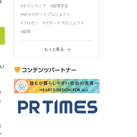
な
#ボランティア
#越境学習
#NPOサポートプロジェクト
#プロボノ
#サポートプロジェクト
#副業
もっと見る
く
い
の
た
メ
か