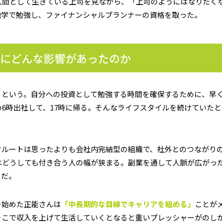
人間として生きている上司を見ながら、「上司のようにはなりたく
独学で勉強し、ファイナンシャルプランナーの資格を取った。
業にどんな影響があったのか
」
という。自分への投資として勉強する時間を確保するために、早
6時出社して、17時に帰る。そんなライフスタイルを続けていたと
クルートは思ったよりも会社内完結型の組織で、社外とのつながり
はどうしても付き合う人の幅が狭まる。副業を通して人脈が広がっ
うだ。
を始めた正能さんは
「中長期的な目線でキャリアを組める」
ことが
そこで収入を上げて生活していくとなると重いプレッシャーがのし