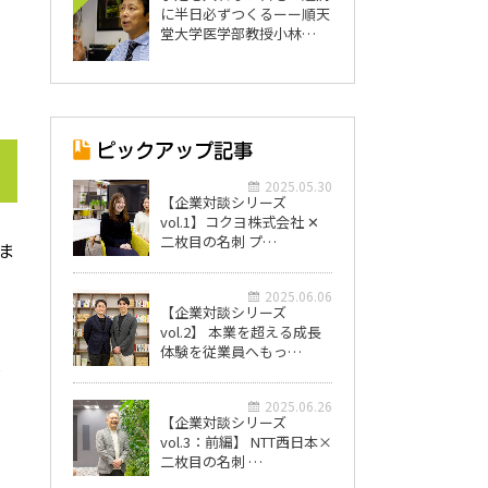
に半日必ずつくるーー順天
堂大学医学部教授小林…
2025.05.30
【企業対談シリーズ
vol.1】コクヨ株式会社 ✕
二枚目の名刺 プ…
ま
2025.06.06
【企業対談シリーズ
vol.2】 本業を超える成長
体験を従業員へもっ…
を
2025.06.26
【企業対談シリーズ
vol.3：前編】 NTT西日本×
二枚目の名刺 …