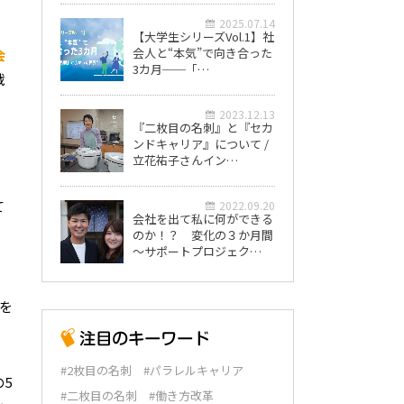
2025.07.14
【大学生シリーズVol.1】社
会人と“本気”で向き合った
会
3カ月──「…
戦
2023.12.13
『二枚目の名刺』と『セカ
ンドキャリア』について /
立花祐子さんイン…
て
2022.09.20
会社を出て私に何ができる
、
のか！？ 変化の３か月間
～サポートプロジェク…
を
#2枚目の名刺
#パラレルキャリア
5
#二枚目の名刺
#働き方改革