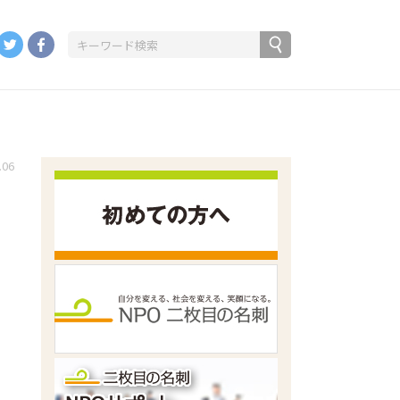
.06
ー