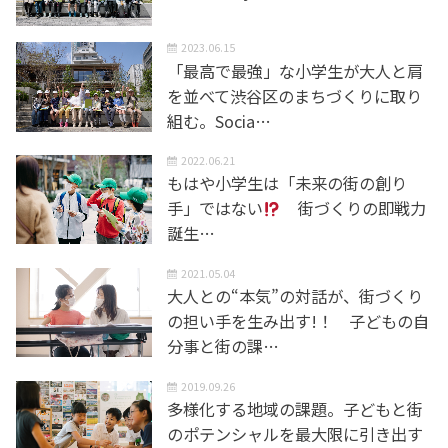
2023.06.15
「最高で最強」な小学生が大人と肩
を並べて渋谷区のまちづくりに取り
組む。Socia…
2022.06.21
もはや小学生は「未来の街の創り
手」ではない
街づくりの即戦力
誕生…
2021.05.04
大人との“本気”の対話が、街づくり
の担い手を生み出す!！ 子どもの自
分事と街の課…
2019.09.26
多様化する地域の課題。子どもと街
のポテンシャルを最大限に引き出す