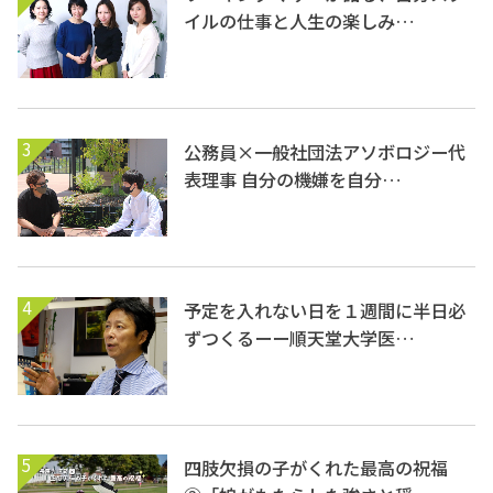
イルの仕事と人生の楽しみ…
3
公務員×一般社団法アソボロジー代
表理事 自分の機嫌を自分…
4
予定を入れない日を１週間に半日必
ずつくるーー順天堂大学医…
5
四肢欠損の子がくれた最高の祝福